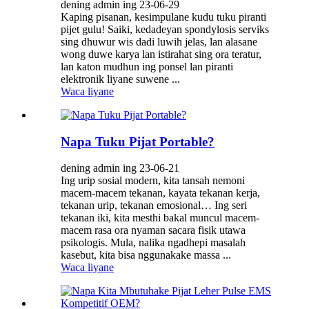
dening admin ing 23-06-29
Kaping pisanan, kesimpulane kudu tuku piranti
pijet gulu! Saiki, kedadeyan spondylosis serviks
sing dhuwur wis dadi luwih jelas, lan alasane
wong duwe karya lan istirahat sing ora teratur,
lan katon mudhun ing ponsel lan piranti
elektronik liyane suwene ...
Waca liyane
Napa Tuku Pijat Portable?
dening admin ing 23-06-21
Ing urip sosial modern, kita tansah nemoni
macem-macem tekanan, kayata tekanan kerja,
tekanan urip, tekanan emosional… Ing seri
tekanan iki, kita mesthi bakal muncul macem-
macem rasa ora nyaman sacara fisik utawa
psikologis. Mula, nalika ngadhepi masalah
kasebut, kita bisa nggunakake massa ...
Waca liyane