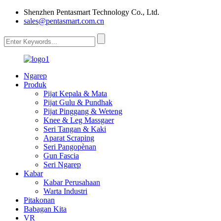
Shenzhen Pentasmart Technology Co., Ltd.
sales@pentasmart.com.cn
Ngarep
Produk
Pijat Kepala & Mata
Pijat Gulu & Pundhak
Pijat Pinggang & Weteng
Knee & Leg Massgaer
Seri Tangan & Kaki
Aparat Scraping
Seri Pangopènan
Gun Fascia
Seri Ngarep
Kabar
Kabar Perusahaan
Warta Industri
Pitakonan
Babagan Kita
VR