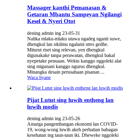
Massager kanthi Pemanasan &
Getaran Mbantu Sampeyan Ngilangi
Kesel & Nyeri Otot
dening admin ing 23-05-31
Nalika mlaku-mlaku utawa ngadeg nganti suwe,
dhengkul lan sikilmu ngalami stres gedhe.
Miturut riset sing relevan, yen dhengkul
digunakake tanpa perawatan, dhengkul bakal
nyepetake penuaan. Wektu kanggo nggoleki alat
sing migunani kanggo ngurus dhengkul.
Minangka desain perusahaan pisanan ...
Waca liyane
Pijat Lutut sing luwih entheng lan
luwih modis
dening admin ing 23-05-26
Amarga pangembangan ekonomi lan COVID-
19, wong-wong luwih akeh perhatian babagan
kesehatan ing taun-taun iki. Dheweke nggoleki