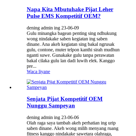
Napa Kita Mbutuhake Pijat Leher
Pulse EMS Kompetitif OEM?
dening admin ing 23-06-09
Gulu minangka bagean penting sing ndhukung
wong nindakake saben kegiatan ing saben
dinane. Ana akeh kegiatan sing bakal ngrusak
gulu, contone, muter telpon kanthi sirah mudhun
nganti suwe. Gunakake gulu tanpa perawatan
bakal cilaka gulu lan dadi luwih elek. Kanggo
pre...
Waca liyane
Senjata Pijat Kompetitif OEM
Nunggu Sampeyan
dening admin ing 23-06-06
Olah raga saya tambah akeh perhatian ing urip
saben dinane. Akeh wong milih menyang ruang
fitness kanggo nindakake sawetara olahraga,