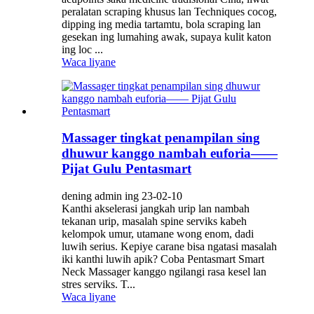
peralatan scraping khusus lan Techniques cocog,
dipping ing media tartamtu, bola scraping lan
gesekan ing lumahing awak, supaya kulit katon
ing loc ...
Waca liyane
Massager tingkat penampilan sing
dhuwur kanggo nambah euforia——
Pijat Gulu Pentasmart
dening admin ing 23-02-10
Kanthi akselerasi jangkah urip lan nambah
tekanan urip, masalah spine serviks kabeh
kelompok umur, utamane wong enom, dadi
luwih serius. Kepiye carane bisa ngatasi masalah
iki kanthi luwih apik? Coba Pentasmart Smart
Neck Massager kanggo ngilangi rasa kesel lan
stres serviks. T...
Waca liyane