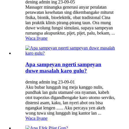
dening admin ing 23-09-05
Massager minangka generasi anyar peralatan
perawatan kesehatan sing dikembangake miturut
fisika, bionik, bioelektrik, obat tradisional Cina
lan praktik klinis pirang-pirang taun. Ora mung
duwe wolung fungsi simulasi, supaya sampeyan
rumangsa akupunktur, pijet, pijet, palu, bekam, ...
Waca liyane
Apa sampeyan ngerti sampeyan
duwe masalah karo gulu?
dening admin ing 23-09-01
Aku bubar lungguh ing meja kanggo nulis,
pundhak lan gulu utamané ora nyaman, kabeh
otot trapezius digandhengake karo utomo serviks,
distensi asam, kaku, lan nyeri abot ora bisa
ngangkat lengen ...... Aku percaya yen akeh
wong tuwa sing lungguh ing kantor lan ...
Waca liyane