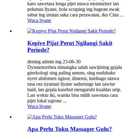
karo sawetara lenga pijet utawa moisturizer lan
pelumas liyane, bola scraping ing bagean awak
sabar ing urutan saka cara perawatan, iku Cina ...
Waca liyane
Kepiye Pijat Perut Ngilangi Sakit
Periode?
dening admin ing 23-06-30
Dysmenorrhea minangka salah sawijining gejala
ginekologi sing paling umum, sing nuduhake
nyeri abdomen ngisor, distensi, lumbago utawa
rasa ora nyaman liyane sadurunge lan sawise
haid, lan gejala kasebut mengaruhi kualitas urip.
Lan wektu iki, wanita bisa milih sawetara cara
pijet lokal sajrone ...
Waca liyane
Apa Perlu Tuku Massager Gulu?