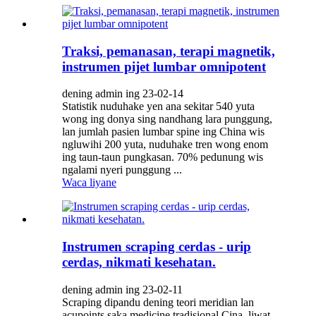
Traksi, pemanasan, terapi magnetik,
instrumen pijet lumbar omnipotent
dening admin ing 23-02-14
Statistik nuduhake yen ana sekitar 540 yuta
wong ing donya sing nandhang lara punggung,
lan jumlah pasien lumbar spine ing China wis
ngluwihi 200 yuta, nuduhake tren wong enom
ing taun-taun pungkasan. 70% pedunung wis
ngalami nyeri punggung ...
Waca liyane
Instrumen scraping cerdas - urip
cerdas, nikmati kesehatan.
dening admin ing 23-02-11
Scraping dipandu dening teori meridian lan
acupoints saka medicine tradisional Cina, liwat