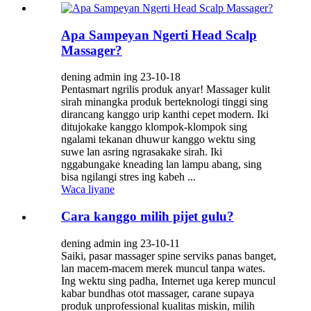
Apa Sampeyan Ngerti Head Scalp
Massager?
dening admin ing 23-10-18
Pentasmart ngrilis produk anyar! Massager kulit
sirah minangka produk berteknologi tinggi sing
dirancang kanggo urip kanthi cepet modern. Iki
ditujokake kanggo klompok-klompok sing
ngalami tekanan dhuwur kanggo wektu sing
suwe lan asring ngrasakake sirah. Iki
nggabungake kneading lan lampu abang, sing
bisa ngilangi stres ing kabeh ...
Waca liyane
Cara kanggo milih pijet gulu?
dening admin ing 23-10-11
Saiki, pasar massager spine serviks panas banget,
lan macem-macem merek muncul tanpa wates.
Ing wektu sing padha, Internet uga kerep muncul
kabar bundhas otot massager, carane supaya
produk unprofessional kualitas miskin, milih