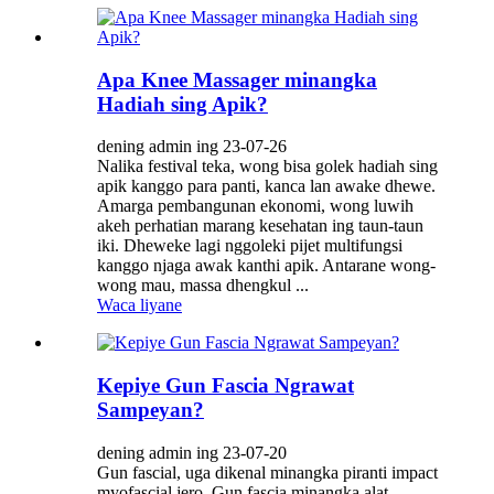
Apa Knee Massager minangka
Hadiah sing Apik?
dening admin ing 23-07-26
Nalika festival teka, wong bisa golek hadiah sing
apik kanggo para panti, kanca lan awake dhewe.
Amarga pembangunan ekonomi, wong luwih
akeh perhatian marang kesehatan ing taun-taun
iki. Dheweke lagi nggoleki pijet multifungsi
kanggo njaga awak kanthi apik. Antarane wong-
wong mau, massa dhengkul ...
Waca liyane
Kepiye Gun Fascia Ngrawat
Sampeyan?
dening admin ing 23-07-20
Gun fascial, uga dikenal minangka piranti impact
myofascial jero. Gun fascia minangka alat