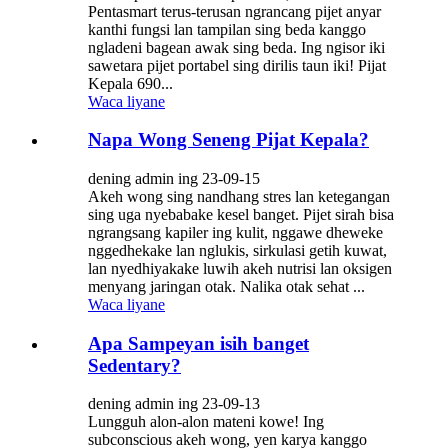
Pentasmart terus-terusan ngrancang pijet anyar
kanthi fungsi lan tampilan sing beda kanggo
ngladeni bagean awak sing beda. Ing ngisor iki
sawetara pijet portabel sing dirilis taun iki! Pijat
Kepala 690...
Waca liyane
Napa Wong Seneng Pijat Kepala?
dening admin ing 23-09-15
Akeh wong sing nandhang stres lan ketegangan
sing uga nyebabake kesel banget. Pijet sirah bisa
ngrangsang kapiler ing kulit, nggawe dheweke
nggedhekake lan nglukis, sirkulasi getih kuwat,
lan nyedhiyakake luwih akeh nutrisi lan oksigen
menyang jaringan otak. Nalika otak sehat ...
Waca liyane
Apa Sampeyan isih banget
Sedentary?
dening admin ing 23-09-13
Lungguh alon-alon mateni kowe! Ing
subconscious akeh wong, yen karya kanggo