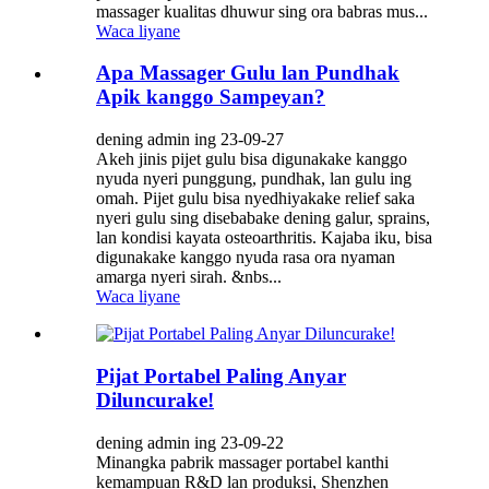
massager kualitas dhuwur sing ora babras mus...
Waca liyane
Apa Massager Gulu lan Pundhak
Apik kanggo Sampeyan?
dening admin ing 23-09-27
Akeh jinis pijet gulu bisa digunakake kanggo
nyuda nyeri punggung, pundhak, lan gulu ing
omah. Pijet gulu bisa nyedhiyakake relief saka
nyeri gulu sing disebabake dening galur, sprains,
lan kondisi kayata osteoarthritis. Kajaba iku, bisa
digunakake kanggo nyuda rasa ora nyaman
amarga nyeri sirah. &nbs...
Waca liyane
Pijat Portabel Paling Anyar
Diluncurake!
dening admin ing 23-09-22
Minangka pabrik massager portabel kanthi
kemampuan R&D lan produksi, Shenzhen