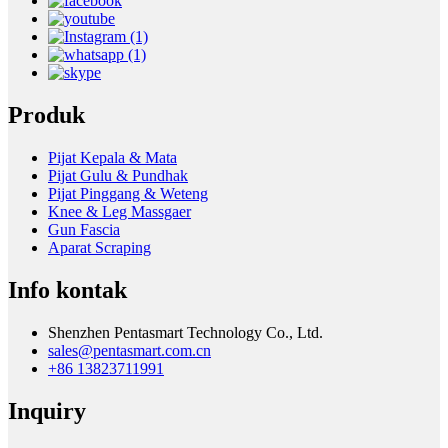
Produk
Pijat Kepala & Mata
Pijat Gulu & Pundhak
Pijat Pinggang & Weteng
Knee & Leg Massgaer
Gun Fascia
Aparat Scraping
Info kontak
Shenzhen Pentasmart Technology Co., Ltd.
sales@pentasmart.com.cn
+86 13823711991
Inquiry