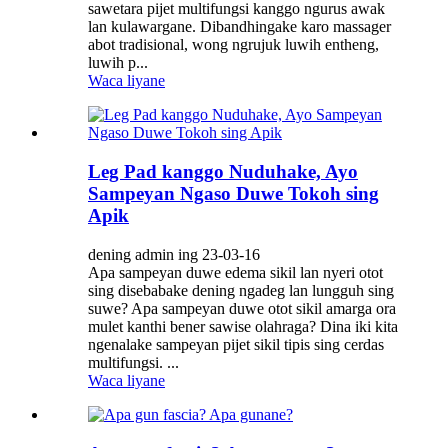
sawetara pijet multifungsi kanggo ngurus awak
lan kulawargane. Dibandhingake karo massager
abot tradisional, wong ngrujuk luwih entheng,
luwih p...
Waca liyane
Leg Pad kanggo Nuduhake, Ayo
Sampeyan Ngaso Duwe Tokoh sing
Apik
dening admin ing 23-03-16
Apa sampeyan duwe edema sikil lan nyeri otot
sing disebabake dening ngadeg lan lungguh sing
suwe? Apa sampeyan duwe otot sikil amarga ora
mulet kanthi bener sawise olahraga? Dina iki kita
ngenalake sampeyan pijet sikil tipis sing cerdas
multifungsi. ...
Waca liyane