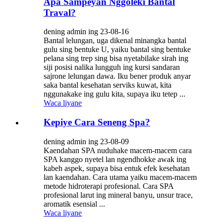
Apa Sampeyan Nggoleki Bantal
Traval?
dening admin ing 23-08-16
Bantal lelungan, uga dikenal minangka bantal
gulu sing bentuke U, yaiku bantal sing bentuke
pelana sing trep sing bisa nyetabilake sirah ing
siji posisi nalika lungguh ing kursi sandaran
sajrone lelungan dawa. Iku bener produk anyar
saka bantal kesehatan serviks kuwat, kita
nggunakake ing gulu kita, supaya iku tetep ...
Waca liyane
Kepiye Cara Seneng Spa?
dening admin ing 23-08-09
Kaendahan SPA nuduhake macem-macem cara
SPA kanggo nyetel lan ngendhokke awak ing
kabeh aspek, supaya bisa entuk efek kesehatan
lan kaendahan. Cara utama yaiku macem-macem
metode hidroterapi profesional. Cara SPA
profesional larut ing mineral banyu, unsur trace,
aromatik esensial ...
Waca liyane