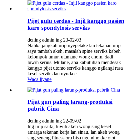
Pijet gulu cerdas - Injil kanggo pasien
karo spondylosis serviks
dening admin ing 23-02-03
Nalika jangkah urip nyepetake lan tekanan urip
saya tambah akeh, masalah spine serviks kabeh
kelompok umur, utamane wong enom, dadi
luwih serius. Mulane, ana kabutuhan mendesak
kanggo pijet utomo serviks kanggo ngilangi rasa
kesel serviks lan nyuda c ...
Waca liyane
Pijat gun paling larang-produksi
pabrik Cina
dening admin ing 22-09-02
Ing urip saiki, luwih akeh wong sing kesel
amarga tekanan kerja lan sinau, lan akeh wong
sing seneng fitness ora bisa ngendhokke otot