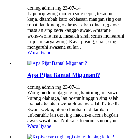
dening admin ing 23-07-14
Laju urip wong modern sing cepet, tekanan
kerja, ditambah karo kebiasaan mangan sing ora
sehat, lan kurang olahraga saben dina, nggawe
masalah sing beda kanggo awak. Antarane
wong-wong mau, masalah sirah serius mengaruhi
urip lan karya wong. Kaya pusing, sirah, sing
mengaruhi swasana ati lan ...
Waca liyane
Apa Pijat Bantal Migunani?
dening admin ing 23-07-11
Wong modern njagong ing kantor nganti suwe,
kurang olahraga, lan postur lungguh sing salah,
nyebabake akeh wong duwe masalah fisik cilik.
Swara wektu, utomo lumbar dadi tambah
unbearable lan otot ing macem-macem bagéan
awak wiwit lara. Nalika isih enom, sampeyan ...
Waca liyane