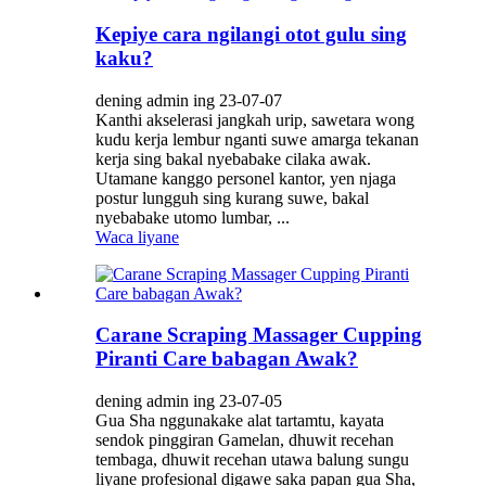
Kepiye cara ngilangi otot gulu sing
kaku?
dening admin ing 23-07-07
Kanthi akselerasi jangkah urip, sawetara wong
kudu kerja lembur nganti suwe amarga tekanan
kerja sing bakal nyebabake cilaka awak.
Utamane kanggo personel kantor, yen njaga
postur lungguh sing kurang suwe, bakal
nyebabake utomo lumbar, ...
Waca liyane
Carane Scraping Massager Cupping
Piranti Care babagan Awak?
dening admin ing 23-07-05
Gua Sha nggunakake alat tartamtu, kayata
sendok pinggiran Gamelan, dhuwit recehan
tembaga, dhuwit recehan utawa balung sungu
liyane profesional digawe saka papan gua Sha,