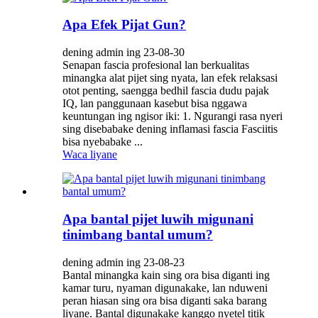
Apa Efek Pijat Gun?
dening admin ing 23-08-30
Senapan fascia profesional lan berkualitas
minangka alat pijet sing nyata, lan efek relaksasi
otot penting, saengga bedhil fascia dudu pajak
IQ, lan panggunaan kasebut bisa nggawa
keuntungan ing ngisor iki: 1. Ngurangi rasa nyeri
sing disebabake dening inflamasi fascia Fasciitis
bisa nyebabake ...
Waca liyane
Apa bantal pijet luwih migunani
tinimbang bantal umum?
dening admin ing 23-08-23
Bantal minangka kain sing ora bisa diganti ing
kamar turu, nyaman digunakake, lan nduweni
peran hiasan sing ora bisa diganti saka barang
liyane. Bantal digunakake kanggo nyetel titik