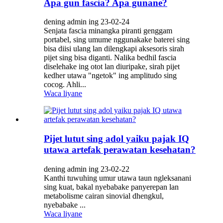
Apa gun fascia? Apa gunane?
dening admin ing 23-02-24
Senjata fascia minangka piranti genggam
portabel, sing umume nggunakake baterei sing
bisa diisi ulang lan dilengkapi aksesoris sirah
pijet sing bisa diganti. Nalika bedhil fascia
diselehake ing otot lan diuripake, sirah pijet
kedher utawa "ngetok" ing amplitudo sing
cocog. Ahli...
Waca liyane
Pijet lutut sing adol yaiku pajak IQ
utawa artefak perawatan kesehatan?
dening admin ing 23-02-22
Kanthi tuwuhing umur utawa taun ngleksanani
sing kuat, bakal nyebabake panyerepan lan
metabolisme cairan sinovial dhengkul,
nyebabake ...
Waca liyane