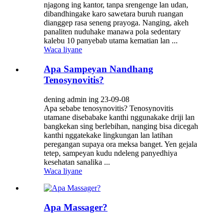
njagong ing kantor, tanpa srengenge lan udan,
dibandhingake karo sawetara buruh ruangan
dianggep rasa seneng prayoga. Nanging, akeh
panaliten nuduhake manawa pola sedentary
kalebu 10 panyebab utama kematian lan ...
Waca liyane
Apa Sampeyan Nandhang
Tenosynovitis?
dening admin ing 23-09-08
Apa sebabe tenosynovitis? Tenosynovitis
utamane disebabake kanthi nggunakake driji lan
bangkekan sing berlebihan, nanging bisa dicegah
kanthi nggatekake lingkungan lan latihan
peregangan supaya ora meksa banget. Yen gejala
tetep, sampeyan kudu ndeleng panyedhiya
kesehatan sanalika ...
Waca liyane
Apa Massager?