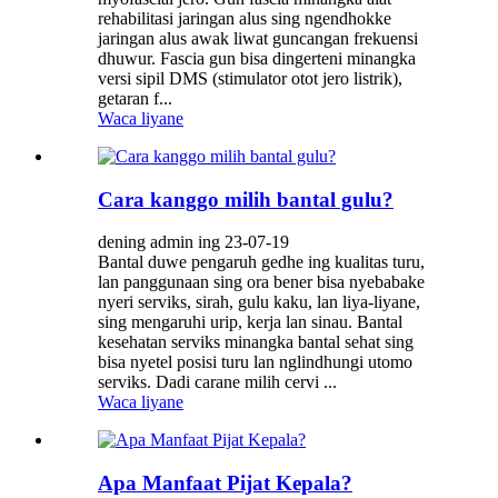
rehabilitasi jaringan alus sing ngendhokke
jaringan alus awak liwat guncangan frekuensi
dhuwur. Fascia gun bisa dingerteni minangka
versi sipil DMS (stimulator otot jero listrik),
getaran f...
Waca liyane
Cara kanggo milih bantal gulu?
dening admin ing 23-07-19
Bantal duwe pengaruh gedhe ing kualitas turu,
lan panggunaan sing ora bener bisa nyebabake
nyeri serviks, sirah, gulu kaku, lan liya-liyane,
sing mengaruhi urip, kerja lan sinau. Bantal
kesehatan serviks minangka bantal sehat sing
bisa nyetel posisi turu lan nglindhungi utomo
serviks. Dadi carane milih cervi ...
Waca liyane
Apa Manfaat Pijat Kepala?