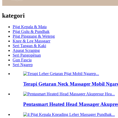
kategori
Pijat Kepala & Mata
Pijat Gulu & Pundhak
Pijat Pinggang & Weteng
Knee & Leg Massgaer
Seri Tangan & Kaki
Aparat Scraping
Seri Pangopènan
Gun Fascia
Seri Ngarep
Terapi Getaran Neck Massager Mobil Ngarep
Pentasmart Heated Head Massager Akupresu