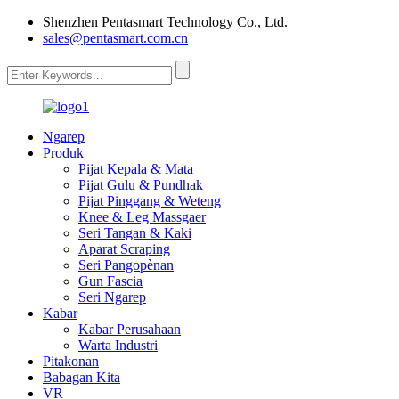
Shenzhen Pentasmart Technology Co., Ltd.
sales@pentasmart.com.cn
Ngarep
Produk
Pijat Kepala & Mata
Pijat Gulu & Pundhak
Pijat Pinggang & Weteng
Knee & Leg Massgaer
Seri Tangan & Kaki
Aparat Scraping
Seri Pangopènan
Gun Fascia
Seri Ngarep
Kabar
Kabar Perusahaan
Warta Industri
Pitakonan
Babagan Kita
VR