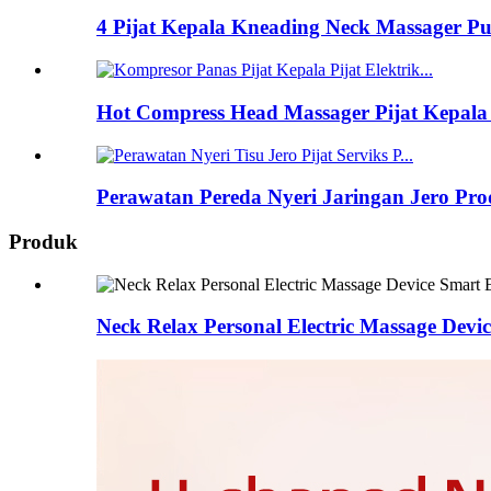
4 Pijat Kepala Kneading Neck Massager Pu
Hot Compress Head Massager Pijat Kepala M
Perawatan Pereda Nyeri Jaringan Jero Prod
Produk
Neck Relax Personal Electric Massage Devi