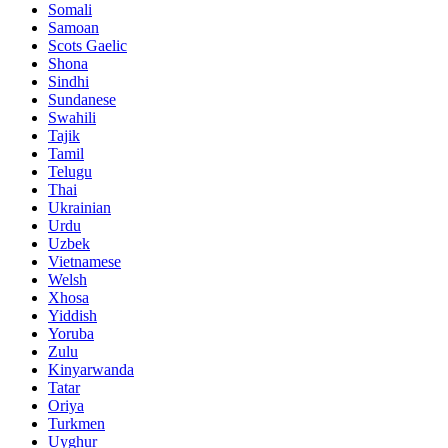
Somali
Samoan
Scots Gaelic
Shona
Sindhi
Sundanese
Swahili
Tajik
Tamil
Telugu
Thai
Ukrainian
Urdu
Uzbek
Vietnamese
Welsh
Xhosa
Yiddish
Yoruba
Zulu
Kinyarwanda
Tatar
Oriya
Turkmen
Uyghur