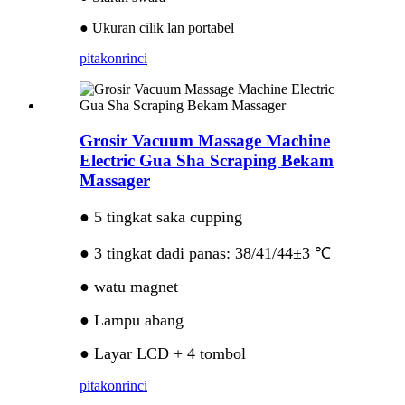
● Ukuran cilik lan portabel
pitakon
rinci
Grosir Vacuum Massage Machine
Electric Gua Sha Scraping Bekam
Massager
● 5 tingkat saka cupping
● 3 tingkat dadi panas: 38/41/44±3 ℃
● watu magnet
● Lampu abang
● Layar LCD + 4 tombol
pitakon
rinci