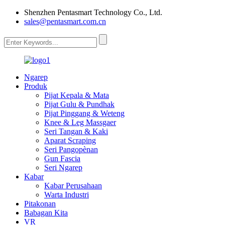
Shenzhen Pentasmart Technology Co., Ltd.
sales@pentasmart.com.cn
Ngarep
Produk
Pijat Kepala & Mata
Pijat Gulu & Pundhak
Pijat Pinggang & Weteng
Knee & Leg Massgaer
Seri Tangan & Kaki
Aparat Scraping
Seri Pangopènan
Gun Fascia
Seri Ngarep
Kabar
Kabar Perusahaan
Warta Industri
Pitakonan
Babagan Kita
VR