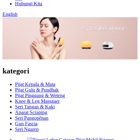
Hubungi Kita
English
kategori
Pijat Kepala & Mata
Pijat Gulu & Pundhak
Pijat Pinggang & Weteng
Knee & Leg Massgaer
Seri Tangan & Kaki
Aparat Scraping
Seri Pangopènan
Gun Fascia
Seri Ngarep