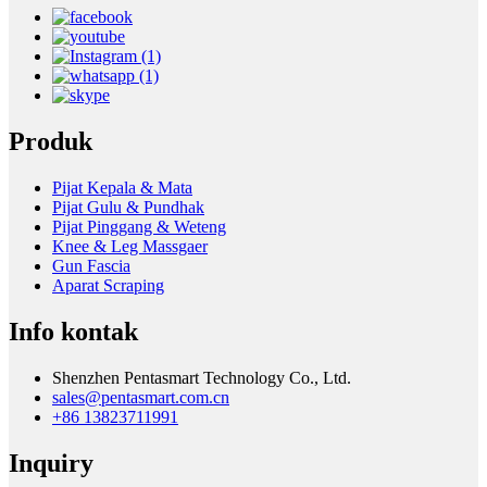
Produk
Pijat Kepala & Mata
Pijat Gulu & Pundhak
Pijat Pinggang & Weteng
Knee & Leg Massgaer
Gun Fascia
Aparat Scraping
Info kontak
Shenzhen Pentasmart Technology Co., Ltd.
sales@pentasmart.com.cn
+86 13823711991
Inquiry