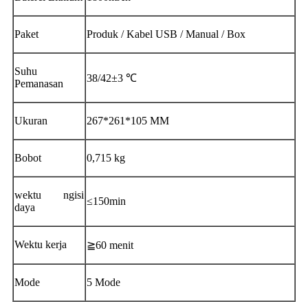
Paket
Produk / Kabel USB / Manual / Box
Suhu
38/42±3 ℃
Pemanasan
Ukuran
267*261*105 MM
Bobot
0,715 kg
wektu ngisi
≤150min
daya
Wektu kerja
≧60 menit
Mode
5 Mode