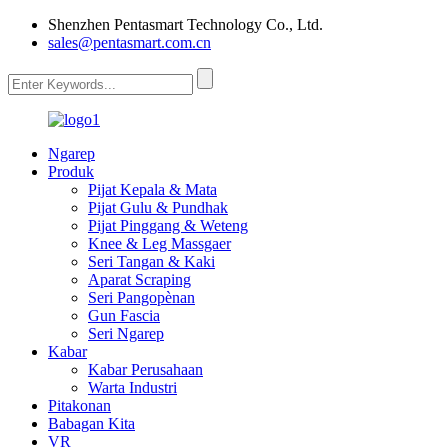
Shenzhen Pentasmart Technology Co., Ltd.
sales@pentasmart.com.cn
Ngarep
Produk
Pijat Kepala & Mata
Pijat Gulu & Pundhak
Pijat Pinggang & Weteng
Knee & Leg Massgaer
Seri Tangan & Kaki
Aparat Scraping
Seri Pangopènan
Gun Fascia
Seri Ngarep
Kabar
Kabar Perusahaan
Warta Industri
Pitakonan
Babagan Kita
VR