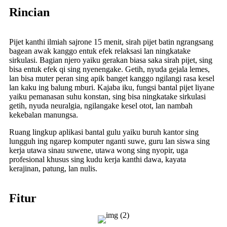
Rincian
Pijet kanthi ilmiah sajrone 15 menit, sirah pijet batin ngrangsang
bagean awak kanggo entuk efek relaksasi lan ningkatake
sirkulasi. Bagian njero yaiku gerakan biasa saka sirah pijet, sing
bisa entuk efek qi sing nyenengake. Getih, nyuda gejala lemes,
lan bisa muter peran sing apik banget kanggo ngilangi rasa kesel
lan kaku ing balung mburi. Kajaba iku, fungsi bantal pijet liyane
yaiku pemanasan suhu konstan, sing bisa ningkatake sirkulasi
getih, nyuda neuralgia, ngilangake kesel otot, lan nambah
kekebalan manungsa.
Ruang lingkup aplikasi bantal gulu yaiku buruh kantor sing
lungguh ing ngarep komputer nganti suwe, guru lan siswa sing
kerja utawa sinau suwene, utawa wong sing nyopir, uga
profesional khusus sing kudu kerja kanthi dawa, kayata
kerajinan, patung, lan nulis.
Fitur