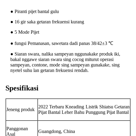
● Piranti pijet bantal gulu
● 16 gir saka getaran frekuensi kurang
● 5 Mode Pijet
● fungsi Pemanasan, sawetara dadi panas 38/42±3 ℃
● Siaran swara, nalika sampeyan nggunakake produk iki,
bakal nggawe siaran swara sing cocog miturut operasi
sampeyan, contone, mode sing sampeyan gunakake, sing
nyetel suhu lan getaran frekuensi rendah.
Spesifikasi
2022 Terbaru Kneading Listrik Shiatsu Getaran
Jeneng produk
Pijat Bantal Leher Bahu Punggung Pijat Bantal
Panggonan
Guangdong, China
Asal