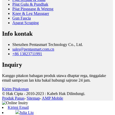
Pijat Gulu & Pundhak
Pijat Pinggang & Weteng
Knee & Leg Massgaer
Gun Fascia
Aparat Scraping
Info kontak
Shenzhen Pentasmart Technology Co., Ltd.
sales@pentasmart.com.cn
+86 13823711991
Inquiry
Kanggo pitakon babagan produk utawa dhaptar rega, tinggalake
email sampeyan lan kita bakal hubungi sajrone 24 jam.
Kirim Pitakonan
© Hak Cipta - 2010-2023 : Kabeh Hak Dilindungi.
Produk Panas
-
Sitemap
-
AMP Mobile
Kirimi Email
Julia Liu