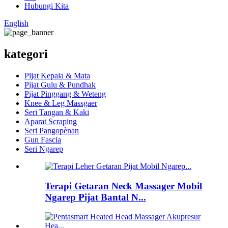
Hubungi Kita
English
kategori
Pijat Kepala & Mata
Pijat Gulu & Pundhak
Pijat Pinggang & Weteng
Knee & Leg Massgaer
Seri Tangan & Kaki
Aparat Scraping
Seri Pangopènan
Gun Fascia
Seri Ngarep
Terapi Getaran Neck Massager Mobil
Ngarep Pijat Bantal N...