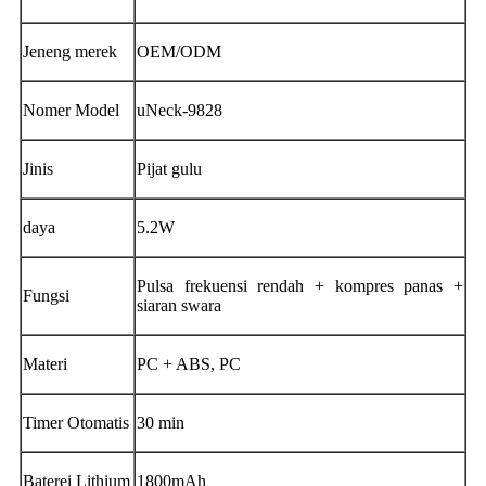
Jeneng merek
OEM/ODM
Nomer Model
uNeck-9828
Jinis
Pijat gulu
daya
5.2W
Pulsa frekuensi rendah + kompres panas +
Fungsi
siaran swara
Materi
PC + ABS, PC
Timer Otomatis
30 min
Baterei Lithium
1800mAh