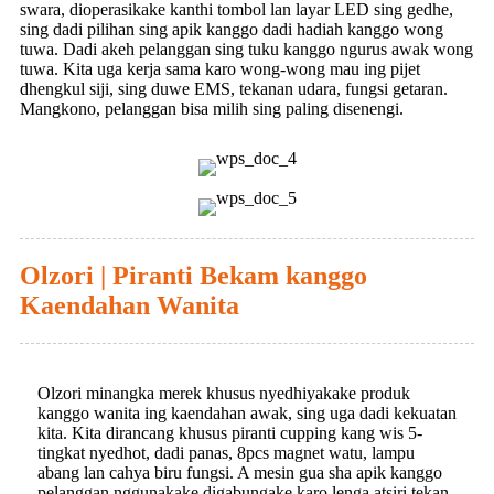
swara, dioperasikake kanthi tombol lan layar LED sing gedhe,
sing dadi pilihan sing apik kanggo dadi hadiah kanggo wong
tuwa. Dadi akeh pelanggan sing tuku kanggo ngurus awak wong
tuwa. Kita uga kerja sama karo wong-wong mau ing pijet
dhengkul siji, sing duwe EMS, tekanan udara, fungsi getaran.
Mangkono, pelanggan bisa milih sing paling disenengi.
Olzori | Piranti Bekam kanggo
Kaendahan Wanita
Olzori minangka merek khusus nyedhiyakake produk
kanggo wanita ing kaendahan awak, sing uga dadi kekuatan
kita. Kita dirancang khusus piranti cupping kang wis 5-
tingkat nyedhot, dadi panas, 8pcs magnet watu, lampu
abang lan cahya biru fungsi. A mesin gua sha apik kanggo
pelanggan nggunakake digabungake karo lenga atsiri tekan