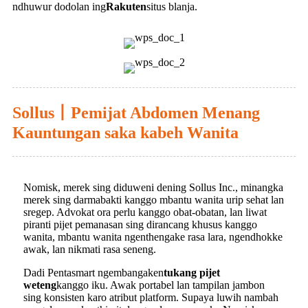
ndhuwur dodolan ing
Rakuten
situs blanja.
Sollus丨Pemijat Abdomen Menang
Kauntungan saka kabeh Wanita
Nomisk, merek sing diduweni dening Sollus Inc., minangka
merek sing darmabakti kanggo mbantu wanita urip sehat lan
sregep. Advokat ora perlu kanggo obat-obatan, lan liwat
piranti pijet pemanasan sing dirancang khusus kanggo
wanita, mbantu wanita ngenthengake rasa lara, ngendhokke
awak, lan nikmati rasa seneng.
Dadi Pentasmart ngembangaken
tukang pijet
weteng
kanggo iku. Awak portabel lan tampilan jambon
sing konsisten karo atribut platform. Supaya luwih nambah