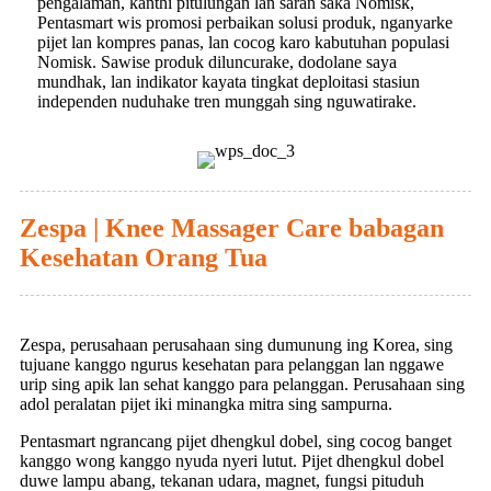
pengalaman, kanthi pitulungan lan saran saka Nomisk,
Pentasmart wis promosi perbaikan solusi produk, nganyarke
pijet lan kompres panas, lan cocog karo kabutuhan populasi
Nomisk. Sawise produk diluncurake, dodolane saya
mundhak, lan indikator kayata tingkat deploitasi stasiun
independen nuduhake tren munggah sing nguwatirake.
Zespa | Knee Massager Care babagan
Kesehatan Orang Tua
Zespa, perusahaan perusahaan sing dumunung ing Korea, sing
tujuane kanggo ngurus kesehatan para pelanggan lan nggawe
urip sing apik lan sehat kanggo para pelanggan. Perusahaan sing
adol peralatan pijet iki minangka mitra sing sampurna.
Pentasmart ngrancang pijet dhengkul dobel, sing cocog banget
kanggo wong kanggo nyuda nyeri lutut. Pijet dhengkul dobel
duwe lampu abang, tekanan udara, magnet, fungsi pituduh