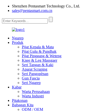
Shenzhen Pentasmart Technology Co., Ltd.
sales@pentasmart.com.cn
Ngarep
Produk
Pijat Kepala & Mata
Pijat Gulu & Pundhak
Pijat Pinggang & Weteng
Knee & Leg Massgaer
Seri Tangan & Kaki
Aparat Scraping
Seri Pangopènan
Gun Fascia
Seri Ngarep
Kabar
Warta Perusahaan
Warta Industri
Pitakonan
Babagan Kita
ODM / OEM