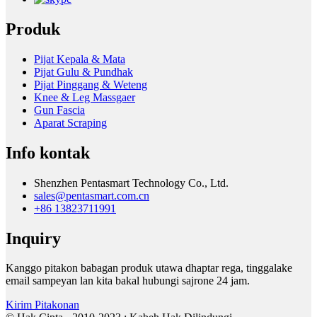
Produk
Pijat Kepala & Mata
Pijat Gulu & Pundhak
Pijat Pinggang & Weteng
Knee & Leg Massgaer
Gun Fascia
Aparat Scraping
Info kontak
Shenzhen Pentasmart Technology Co., Ltd.
sales@pentasmart.com.cn
+86 13823711991
Inquiry
Kanggo pitakon babagan produk utawa dhaptar rega, tinggalake
email sampeyan lan kita bakal hubungi sajrone 24 jam.
Kirim Pitakonan