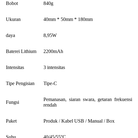
Bobot
840g
Ukuran
40mm * 50mm * 180mm
daya
8,95W
Baterei Lithium
2200mAh
Intensitas
3 intensitas
Tipe Pengisian
Tipe-C
Pemanasan, siaran swara, getaran frekuensi
Fungsi
rendah
Paket
Produk / Kabel USB / Manual / Box
Suhu
40/45/55°C