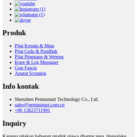
Produk
Pijat Kepala & Mata
Pijat Gulu & Pundhak
Pijat Pinggang & Weteng
Knee & Leg Massgaer
Gun Fascia
Aparat Scraping
Info kontak
Shenzhen Pentasmart Technology Co., Ltd.
sales@pentasmart.com.cn
+86 13823711991
Inquiry
Kanggo pitakon babagan produk utawa dhaptar rega, tinggalake