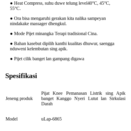
● Heat Compress, suhu duwe telung level40°C, 45°C,
55°C.
● Ora bisa mengaruhi gerakan kita nalika sampeyan
nindakake massager dhengkul.
● Mode Pijet minangka Terapi tradisional Cina.
● Bahan kasebut dipilih kanthi kualitas dhuwur, saengga
nduweni kelembutan sing apik.
● Pijet cilik banget lan gampang digawa
Spesifikasi
Pijat Knee Pemanasan Listrik sing Apik
Jeneng produk
banget Kanggo Nyeri Lutut lan Sirkulasi
Darah
Model
uLap-6865