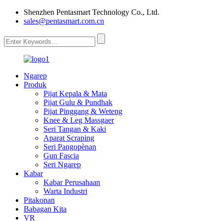
Shenzhen Pentasmart Technology Co., Ltd.
sales@pentasmart.com.cn
Ngarep
Produk
Pijat Kepala & Mata
Pijat Gulu & Pundhak
Pijat Pinggang & Weteng
Knee & Leg Massgaer
Seri Tangan & Kaki
Aparat Scraping
Seri Pangopènan
Gun Fascia
Seri Ngarep
Kabar
Kabar Perusahaan
Warta Industri
Pitakonan
Babagan Kita
VR