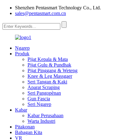
Shenzhen Pentasmart Technology Co., Ltd.
sales@pentasmart.com.cn
Ngarep
Produk
Pijat Kepala & Mata
Pijat Gulu & Pundhak
Pijat Pinggang & Weteng
Knee & Leg Massgaer
Seri Tangan & Kaki
Aparat Scraping
Seri Pangopènan
Gun Fascia
Seri Ngarep
Kabar
Kabar Perusahaan
Warta Industri
Pitakonan
Babagan Kita
VR