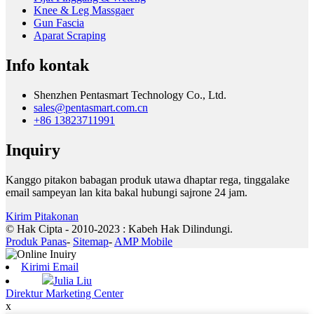
Knee & Leg Massgaer
Gun Fascia
Aparat Scraping
Info kontak
Shenzhen Pentasmart Technology Co., Ltd.
sales@pentasmart.com.cn
+86 13823711991
Inquiry
Kanggo pitakon babagan produk utawa dhaptar rega, tinggalake
email sampeyan lan kita bakal hubungi sajrone 24 jam.
Kirim Pitakonan
© Hak Cipta - 2010-2023 : Kabeh Hak Dilindungi.
Produk Panas
-
Sitemap
-
AMP Mobile
Kirimi Email
Julia Liu
Direktur Marketing Center
x