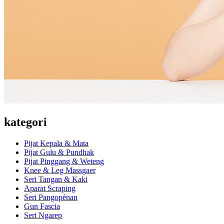
kategori
Pijat Kepala & Mata
Pijat Gulu & Pundhak
Pijat Pinggang & Weteng
Knee & Leg Massgaer
Seri Tangan & Kaki
Aparat Scraping
Seri Pangopènan
Gun Fascia
Seri Ngarep