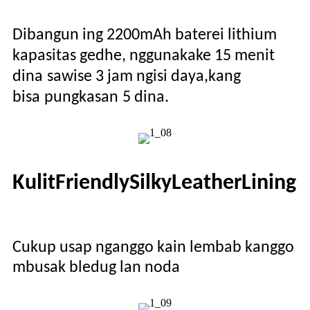
Dibangun ing 2200mAh baterei lithium
kapasitas gedhe, nggunakake 15 menit
dina
sawise 3 jam ngisi daya,
kang
bisa
pungkasan
5 dina
.
Kulit
F
riendly
S
ilky
L
eather
L
ining
Cukup usap nganggo kain lembab kanggo
mbusak bledug lan noda