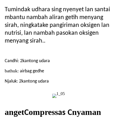
Tumindak udhara sing nyenyet lan santai
mbantu nambah aliran getih menyang
sirah, ningkatake pangiriman oksigen lan
nutrisi, lan nambah pasokan oksigen
menyang sirah.
.
Candhi: 2
kantong udara
bathuk
: airbag gedhe
Njaluk: 2
kantong udara
anget
ompress
nyaman
C
as
C