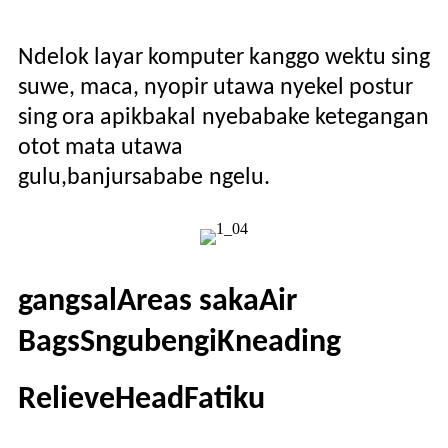
Ndelok layar komputer kanggo wektu sing
suwe, maca, nyopir utawa nyekel postur
sing ora apik
bakal
nyebabake ketegangan
otot mata utawa
gulu,
banjur
sabab
e
ngelu
.
gangsal
A
reas saka
A
ir
B
ags
S
ngubengi
K
neading
R
elieve
H
ead
F
atiku