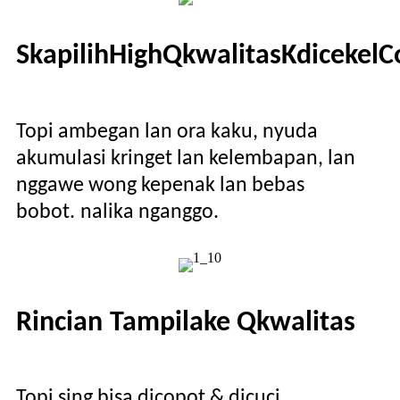
S
kapilih
H
igh
Q
kwalitas
K
dicekel
C
Topi ambegan lan ora kaku, nyuda
akumulasi kringet lan kelembapan, lan
nggawe wong kepenak lan bebas
bobot.
nalika nganggo.
Rincian
Tampilake Q
kwalitas
Topi sing bisa dicopot & dicuci