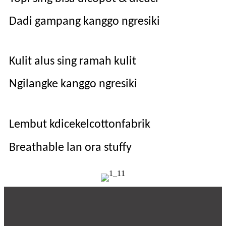
Dadi gampang kanggo ngresiki
Kulit alus sing ramah kulit
Ngilangke kanggo ngresiki
Lembut k
dicekel
c
otton
f
abrik
B
reathable lan ora stuffy