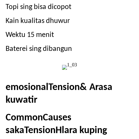
Topi sing bisa dicopot
Kain kualitas dhuwur
Wektu 15 menit
Baterei sing dibangun
emosional
T
ension
&
A
rasa
kuwatir
C
ommon
C
auses
saka
T
ension
H
lara kuping