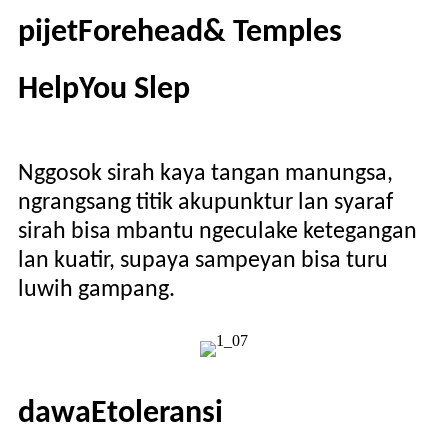
pijet
F
orehead
& T
emples
H
elp
Y
ou
S
lep
Nggosok sirah kaya tangan manungsa,
ngrangsang titik akupunktur lan syaraf
sirah bisa mbantu ngeculake ketegangan
lan kuatir, supaya sampeyan bisa turu
luwih gampang.
dawa
E
toleransi