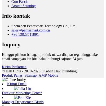
Gun Fascia
Aparat Scraping
Info kontak
Shenzhen Pentasmart Technology Co., Ltd.
sales@pentasmart.com.cn
+86 13823711991
Inquiry
Kanggo pitakon babagan produk utawa dhaptar rega, tinggalake
email sampeyan lan kita bakal hubungi sajrone 24 jam.
Kirim Pitakonan
© Hak Cipta - 2010-2023 : Kabeh Hak Dilindungi.
Produk Panas
-
Sitemap
-
AMP Mobile
Kirimi Email
Julia Liu
Direktur Marketing Center
Erin Xie
Manajer Departemen Bisnis