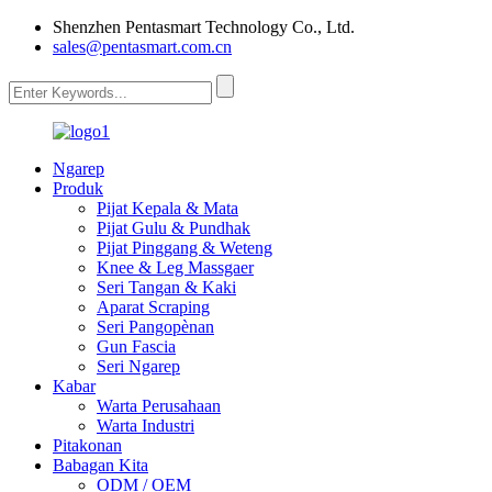
Shenzhen Pentasmart Technology Co., Ltd.
sales@pentasmart.com.cn
Ngarep
Produk
Pijat Kepala & Mata
Pijat Gulu & Pundhak
Pijat Pinggang & Weteng
Knee & Leg Massgaer
Seri Tangan & Kaki
Aparat Scraping
Seri Pangopènan
Gun Fascia
Seri Ngarep
Kabar
Warta Perusahaan
Warta Industri
Pitakonan
Babagan Kita
ODM / OEM