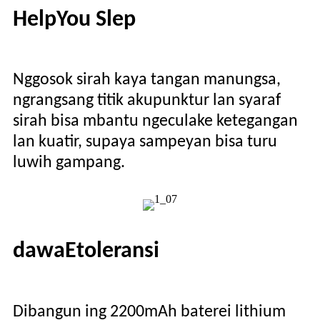
H
elp
Y
ou
S
lep
Nggosok sirah kaya tangan manungsa,
ngrangsang titik akupunktur lan syaraf
sirah bisa mbantu ngeculake ketegangan
lan kuatir, supaya sampeyan bisa turu
luwih gampang.
dawa
E
toleransi
Dibangun ing 2200mAh baterei lithium