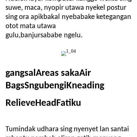
suwe, maca, nyopir utawa nyekel postur
sing ora apik
bakal
nyebabake ketegangan
otot mata utawa
gulu,
banjur
sabab
e
ngelu
.
gangsal
A
reas saka
A
ir
B
ags
S
ngubengi
K
neading
R
elieve
H
ead
F
atiku
Tumindak udhara sing nyenyet lan santai