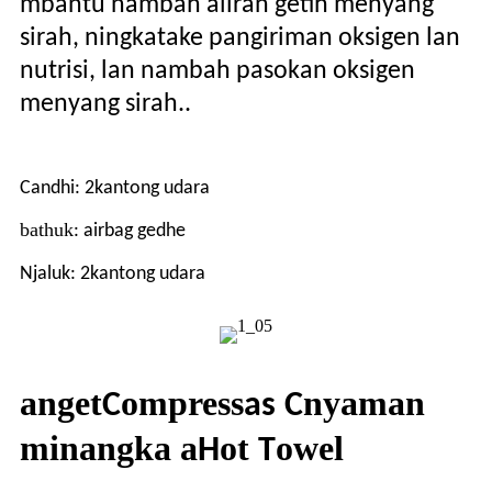
mbantu nambah aliran getih menyang
sirah, ningkatake pangiriman oksigen lan
nutrisi, lan nambah pasokan oksigen
menyang sirah.
.
Candhi: 2
kantong udara
bathuk
: airbag gedhe
Njaluk: 2
kantong udara
anget
ompress
nyaman
C
as
C
minangka a
ot
owel
H
T