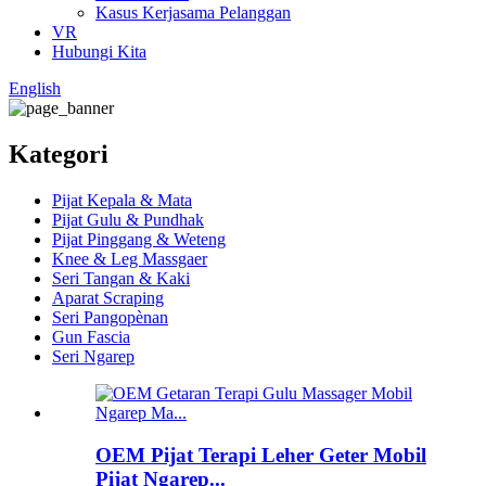
Kasus Kerjasama Pelanggan
VR
Hubungi Kita
English
Kategori
Pijat Kepala & Mata
Pijat Gulu & Pundhak
Pijat Pinggang & Weteng
Knee & Leg Massgaer
Seri Tangan & Kaki
Aparat Scraping
Seri Pangopènan
Gun Fascia
Seri Ngarep
OEM Pijat Terapi Leher Geter Mobil
Pijat Ngarep...