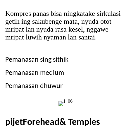
Kompres panas bisa ningkatake sirkulasi
getih ing sakubenge mata, nyuda otot
mripat lan nyuda rasa kesel, nggawe
mripat luwih nyaman lan santai.
Pemanasan sing sithik
Pemanasan medium
Pemanasan dhuwur
pijet
F
orehead
& T
emples