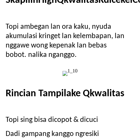
S
kapilih
H
igh
Q
kwalitas
K
dicekel
C
Topi ambegan lan ora kaku, nyuda
akumulasi kringet lan kelembapan, lan
nggawe wong kepenak lan bebas
bobot.
nalika nganggo.
Rincian
Tampilake Q
kwalitas
Topi sing bisa dicopot & dicuci
Dadi gampang kanggo ngresiki