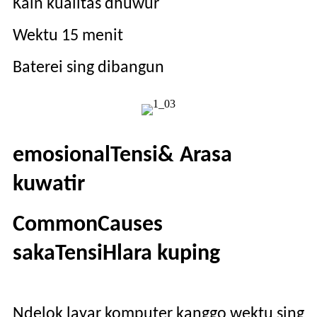
Kain kualitas dhuwur
Wektu 15 menit
Baterei sing dibangun
emosional
T
ensi
&
A
rasa
kuwatir
C
ommon
C
auses
saka
T
ensi
H
lara kuping
Ndelok layar komputer kanggo wektu sing