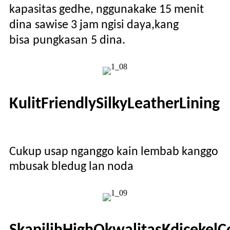
kapasitas gedhe, nggunakake 15 menit
dina
sawise 3 jam ngisi daya,
kang
bisa
pungkasan
5 dina
.
Kulit
F
riendly
S
ilky
L
eather
L
ining
Cukup usap nganggo kain lembab kanggo
mbusak bledug lan noda