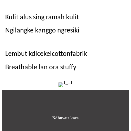
Kulit alus sing ramah kulit
Ngilangke kanggo ngresiki
Lembut k
dicekel
c
otton
f
abrik
B
reathable lan ora stuffy
Ndhuwur kaca