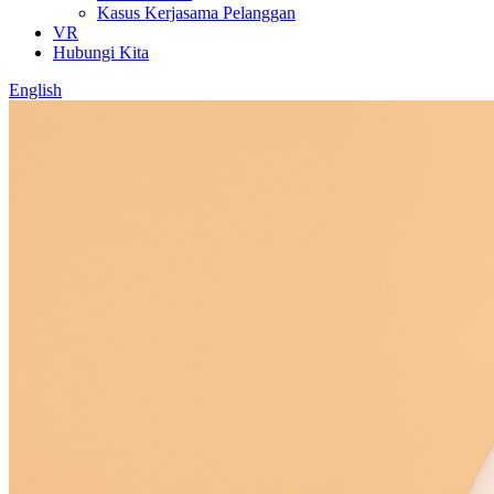
Kasus Kerjasama Pelanggan
VR
Hubungi Kita
English