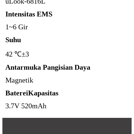
uLook-6816L
Intensitas EMS
1~6 Gir
Suhu
42 ℃±3
Antarmuka Pangisian Daya
Magnetik
Baterei
Kapasitas
3.7V 520mAh