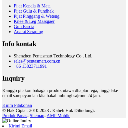
Pijat Kepala & Mata
Pijat Gulu & Pundhak
Pijat Pinggang & Weteng
Knee & Leg Massgaer
Gun Fascia
Aparat Scraping
Info kontak
Shenzhen Pentasmart Technology Co., Ltd.
sales@pentasmart.com.cn
+86 13823711991
Inquiry
Kanggo pitakon babagan produk utawa dhaptar rega, tinggalake
email sampeyan lan kita bakal hubungi sajrone 24 jam.
Kirim Pitakonan
© Hak Cipta - 2010-2023 : Kabeh Hak Dilindungi.
Produk Panas
-
Sitemap
-
AMP Mobile
Kirimi Email