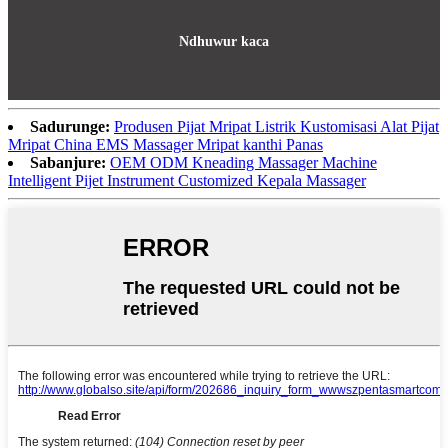
Ndhuwur kaca
Sadurunge:
Produsen Pijat Mripat Listrik Kustomisasi Alat Pijat
Mripat China EMS Massager Mripat kanthi Panas
Sabanjure:
OEM ODM Kneading Massager Machine
Intelligent Pijet Instrument Customized Kepala Massager