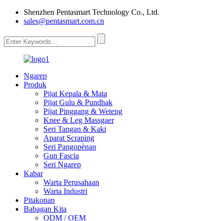
Shenzhen Pentasmart Technology Co., Ltd.
sales@pentasmart.com.cn
Ngarep
Produk
Pijat Kepala & Mata
Pijat Gulu & Pundhak
Pijat Pinggang & Weteng
Knee & Leg Massgaer
Seri Tangan & Kaki
Aparat Scraping
Seri Pangopènan
Gun Fascia
Seri Ngarep
Kabar
Warta Perusahaan
Warta Industri
Pitakonan
Babagan Kita
ODM / OEM