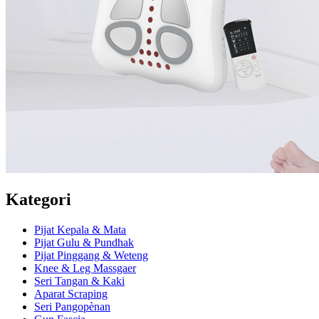
Kategori
Pijat Kepala & Mata
Pijat Gulu & Pundhak
Pijat Pinggang & Weteng
Knee & Leg Massgaer
Seri Tangan & Kaki
Aparat Scraping
Seri Pangopènan