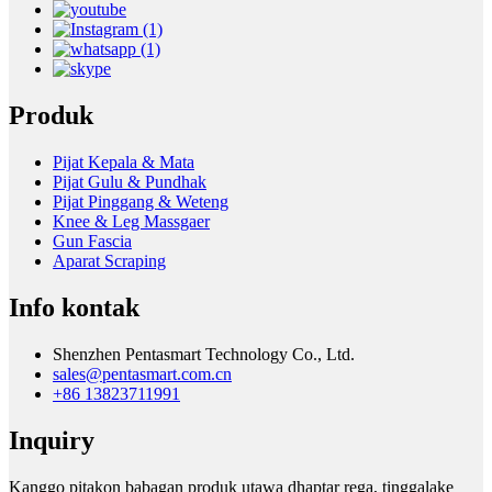
Produk
Pijat Kepala & Mata
Pijat Gulu & Pundhak
Pijat Pinggang & Weteng
Knee & Leg Massgaer
Gun Fascia
Aparat Scraping
Info kontak
Shenzhen Pentasmart Technology Co., Ltd.
sales@pentasmart.com.cn
+86 13823711991
Inquiry
Kanggo pitakon babagan produk utawa dhaptar rega, tinggalake